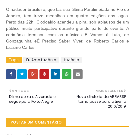
O nadador brasileiro, que faz sua última Paralimpíada no Rio de
Janeiro, tem treze medalhas em quatro edições dos jogos.
Perto das 22h, Clodoaldo acendeu a pira, sob aplausos de um
público muito participativo durante grande parte do evento. A
cerimônia terminou com as músicas E Vamos à Luta, de
Gonzaguinha eÉ Preciso Saber Viver, de Roberto Carlos e
Erasmo Carlos.
Tags
Eu Amo Luziânia
Luziânia
ANTIGOS
MAIS RECENTES
Dilma deixa o Alvorada e
Nova diretoria da ABRASSP
segue para Porto Alegre
toma posse para o triênio
2016/2019
POSTAR UM COMENTÁRIO