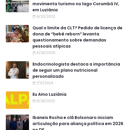
movimenta turismo no lago Corumbá IV,
em Luziânia
8/20/2022
Qual o limite da CLT? Pedido de licença de
dona de “bebê reborn” levanta
questionamento sobre demandas
pessoais atípicas
6/26/2025
Endocrinologista destaca a importância
de seguir um plano nutricional
personalizado
1/12/2024
Eu Amo Luziânia
6/28/2022
Ibaneis Rocha e clã Bolsonaro iniciam
articulação para aliança política em 2026
no DF