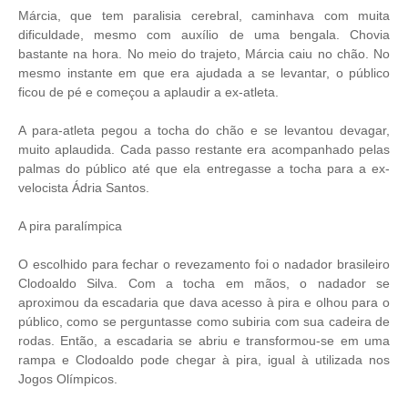
Márcia, que tem paralisia cerebral, caminhava com muita
dificuldade, mesmo com auxílio de uma bengala. Chovia
bastante na hora. No meio do trajeto, Márcia caiu no chão. No
mesmo instante em que era ajudada a se levantar, o público
ficou de pé e começou a aplaudir a ex-atleta.
A para-atleta pegou a tocha do chão e se levantou devagar,
muito aplaudida. Cada passo restante era acompanhado pelas
palmas do público até que ela entregasse a tocha para a ex-
velocista Ádria Santos.
A pira paralímpica
O escolhido para fechar o revezamento foi o nadador brasileiro
Clodoaldo Silva. Com a tocha em mãos, o nadador se
aproximou da escadaria que dava acesso à pira e olhou para o
público, como se perguntasse como subiria com sua cadeira de
rodas. Então, a escadaria se abriu e transformou-se em uma
rampa e Clodoaldo pode chegar à pira, igual à utilizada nos
Jogos Olímpicos.