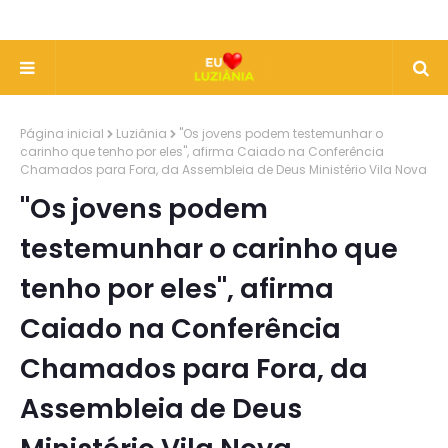
Página inicial
Luziânia
"Os jovens podem testemunhar o
carinho que tenho por eles", afirma Caiado na Conferência
Chamados para Fora, da Assembleia de Deus Ministério Vila Nova
"Os jovens podem
testemunhar o carinho que
tenho por eles", afirma
Caiado na Conferência
Chamados para Fora, da
Assembleia de Deus