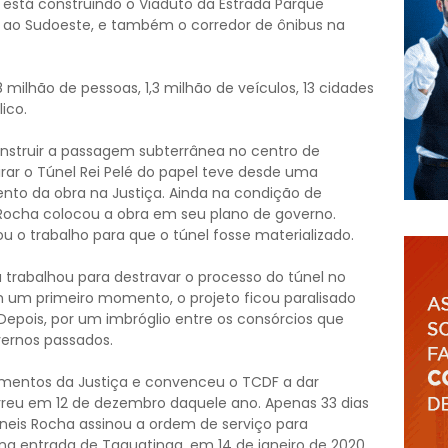
 e está construindo o Viaduto da Estrada Parque
te ao Sudoeste, e também o corredor de ônibus na
8 milhão de pessoas, 1,3 milhão de veículos, 13 cidades
ico.
struir a passagem subterrânea no centro de
irar o Túnel Rei Pelé do papel teve desde uma
ento da obra na Justiça. Ainda na condição de
 Rocha colocou a obra em seu plano de governo.
ou o trabalho para que o túnel fosse materializado.
 trabalhou para destravar o processo do túnel no
m um primeiro momento, o projeto ficou paralisado
 Depois, por um imbróglio entre os consórcios que
vernos passados.
amentos da Justiça e convenceu o TCDF a dar
reu em 12 de dezembro daquele ano. Apenas 33 dias
baneis Rocha assinou a ordem de serviço para
na entrada de Taguatinga, em 14 de janeiro de 2020,