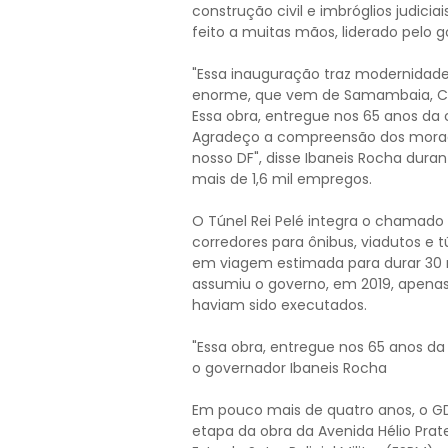
construção civil e imbróglios judicia
feito a muitas mãos, liderado pelo 
"Essa inauguração traz modernidade
enorme, que vem de Samambaia, Ceil
Essa obra, entregue nos 65 anos da
Agradeço a compreensão dos morado
nosso DF", disse Ibaneis Rocha dura
mais de 1,6 mil empregos.
O Túnel Rei Pelé integra o chamado 
corredores para ônibus, viadutos e tú
em viagem estimada para durar 30 
assumiu o governo, em 2019, apenas
haviam sido executados.
"Essa obra, entregue nos 65 anos da
o governador Ibaneis Rocha
Em pouco mais de quatro anos, o GDF 
etapa da obra da Avenida Hélio Prat