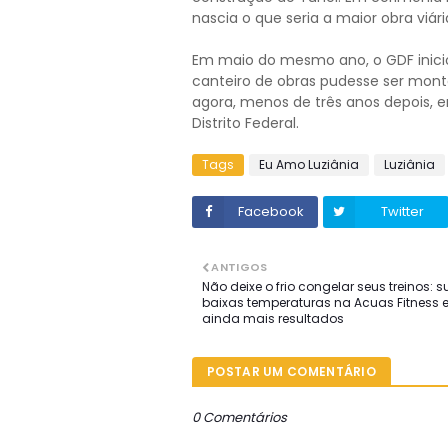
nascia o que seria a maior obra viá
Em maio do mesmo ano, o GDF inicio
canteiro de obras pudesse ser mont
agora, menos de três anos depois, em
Distrito Federal.
Tags
Eu Amo Luziânia
Luziânia
Facebook
Twitter
ANTIGOS
Não deixe o frio congelar seus treinos: s
baixas temperaturas na Acuas Fitness 
ainda mais resultados
POSTAR UM COMENTÁRIO
0 Comentários