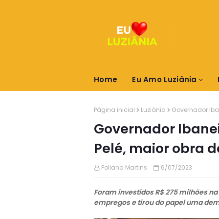
Home
Eu Amo Luziânia
Página inicial
Luziânia
Governador Iban
Governador Ibanei
Pelé, maior obra 
Poliana Martins
6/07/2023
Foram investidos R$ 275 milhões na
empregos e tirou do papel uma dem