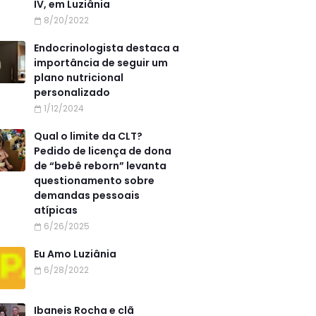
IV, em Luziânia
8/20/2022
Endocrinologista destaca a
importância de seguir um
plano nutricional
personalizado
1/12/2024
Qual o limite da CLT?
Pedido de licença de dona
de “bebê reborn” levanta
questionamento sobre
demandas pessoais
atípicas
6/26/2025
Eu Amo Luziânia
6/28/2022
Ibaneis Rocha e clã