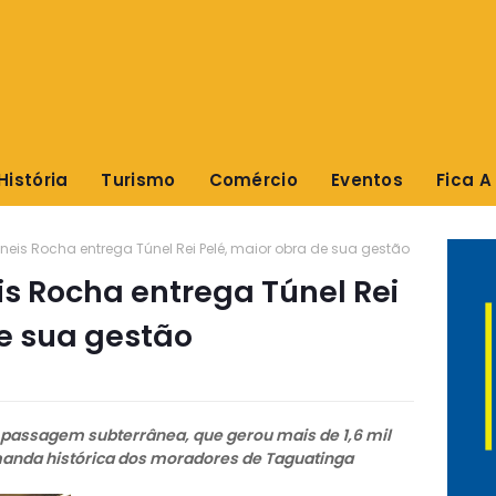
História
Turismo
Comércio
Eventos
Fica A
eis Rocha entrega Túnel Rei Pelé, maior obra de sua gestão
s Rocha entrega Túnel Rei
de sua gestão
 passagem subterrânea, que gerou mais de 1,6 mil
anda histórica dos moradores de Taguatinga