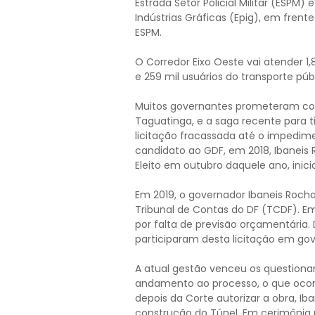
Estrada Setor Policial Militar (ESPM)
Indústrias Gráficas (Epig), em fren
ESPM.
O Corredor Eixo Oeste vai atender 1,
e 259 mil usuários do transporte públ
Muitos governantes prometeram con
Taguatinga, e a saga recente para t
licitação fracassada até o impedim
candidato ao GDF, em 2018, Ibaneis
Eleito em outubro daquele ano, inici
Em 2019, o governador Ibaneis Rocha
Tribunal de Contas do DF (TCDF). E
por falta de previsão orçamentária.
participaram desta licitação em go
A atual gestão venceu os question
andamento ao processo, o que ocor
depois da Corte autorizar a obra, I
construção do Túnel. Em cerimônia 