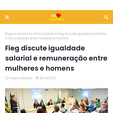
Página inicial
Eu Amo Luziânia
Fieg discute igualdade salarial
e remuneração entre mulheres e homens
Fieg discute igualdade
salarial e remuneração entre
mulheres e homens
Poliana Martins
8/04/2023