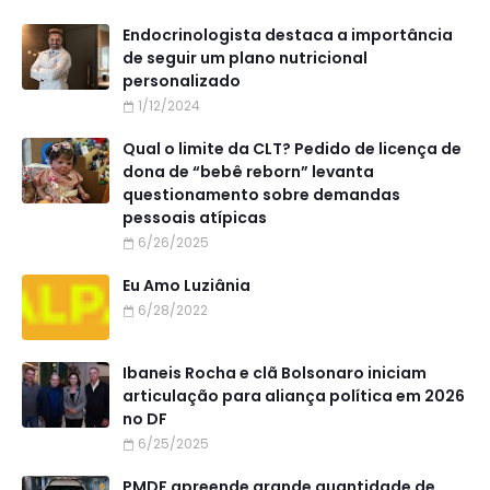
Endocrinologista destaca a importância
de seguir um plano nutricional
personalizado
1/12/2024
Qual o limite da CLT? Pedido de licença de
dona de “bebê reborn” levanta
questionamento sobre demandas
pessoais atípicas
6/26/2025
Eu Amo Luziânia
6/28/2022
Ibaneis Rocha e clã Bolsonaro iniciam
articulação para aliança política em 2026
no DF
6/25/2025
PMDF apreende grande quantidade de