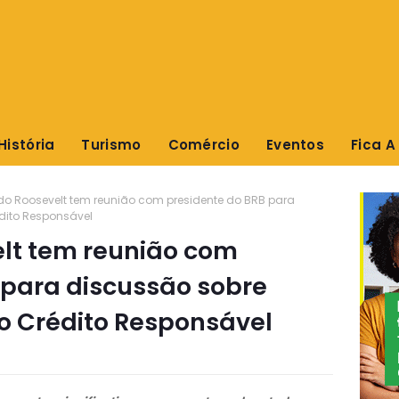
História
Turismo
Comércio
Eventos
Fica A
o Roosevelt tem reunião com presidente do BRB para
dito Responsável
lt tem reunião com
 para discussão sobre
do Crédito Responsável