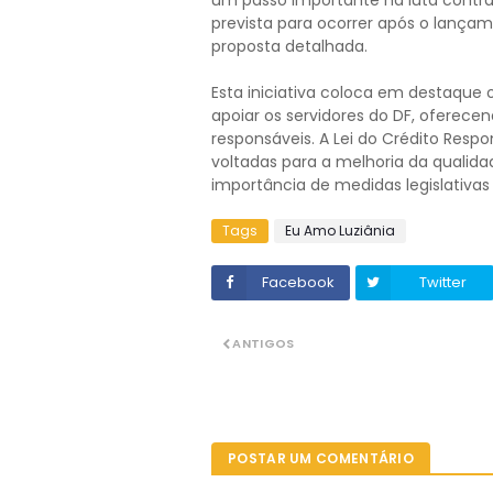
um passo importante na luta contr
prevista para ocorrer após o lança
proposta detalhada.
Esta iniciativa coloca em destaqu
apoiar os servidores do DF, oferece
responsáveis. A Lei do Crédito Res
voltadas para a melhoria da qualid
importância de medidas legislativ
Tags
Eu Amo Luziânia
Facebook
Twitter
ANTIGOS
POSTAR UM COMENTÁRIO