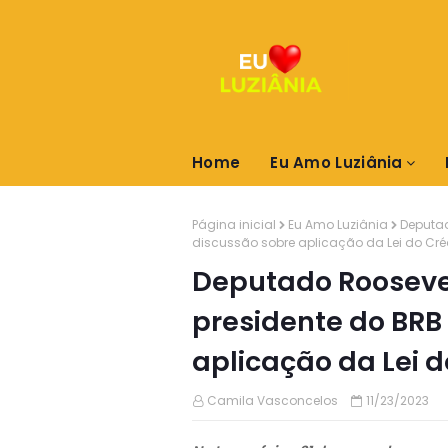
Home
Eu Amo Luziânia
Página inicial
Eu Amo Luziânia
Deputad
discussão sobre aplicação da Lei do Cré
Deputado Rooseve
presidente do BRB
aplicação da Lei 
Camila Vasconcelos
11/23/2023