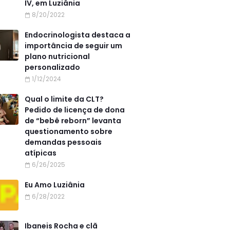
IV, em Luziânia
8/20/2022
Endocrinologista destaca a
importância de seguir um
plano nutricional
personalizado
1/12/2024
Qual o limite da CLT?
Pedido de licença de dona
de “bebê reborn” levanta
questionamento sobre
demandas pessoais
atípicas
6/26/2025
Eu Amo Luziânia
6/28/2022
Ibaneis Rocha e clã