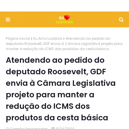
Página inicial
Eu Amo Luziânia
Atendendo ao pedido do
deputado Roosevelt, GDF envia à Câmara Legislativa projeto para
manter a redução do ICMS dos produtos da cesta básica
Atendendo ao pedido do
deputado Roosevelt, GDF
envia à Câmara Legislativa
projeto para manter a
redução do ICMS dos
produtos da cesta básica
Camila Vasconcelos
12/14/2023