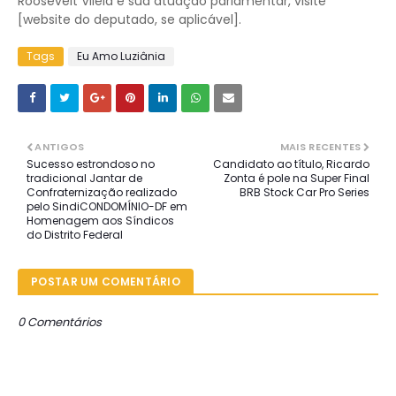
Roosevelt Vilela e sua atuação parlamentar, visite
[website do deputado, se aplicável].
Tags
Eu Amo Luziânia
ANTIGOS
MAIS RECENTES
Sucesso estrondoso no
Candidato ao título, Ricardo
tradicional Jantar de
Zonta é pole na Super Final
Confraternização realizado
BRB Stock Car Pro Series
pelo SindiCONDOMÍNIO-DF em
Homenagem aos Síndicos
do Distrito Federal
POSTAR UM COMENTÁRIO
0 Comentários