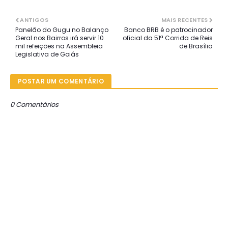
ANTIGOS
MAIS RECENTES
Panelão do Gugu no Balanço
Banco BRB é o patrocinador
Geral nos Bairros irá servir 10
oficial da 51ª Corrida de Reis
mil refeições na Assembleia
de Brasília
Legislativa de Goiás
POSTAR UM COMENTÁRIO
0 Comentários