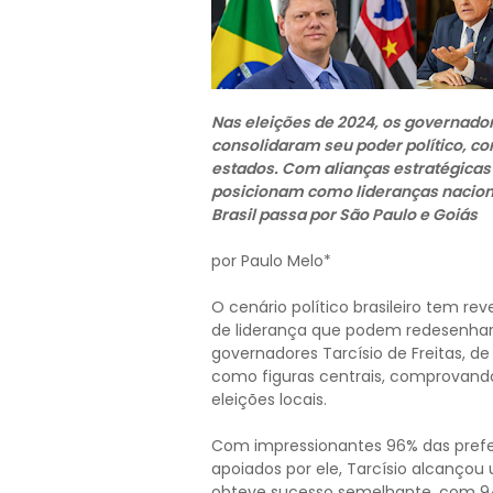
Nas eleições de 2024, os governador
consolidaram seu poder político, co
estados. Com alianças estratégicas
posicionam como lideranças nacionai
Brasil passa por São Paulo e Goiás
por Paulo Melo*
O cenário político brasileiro tem re
de liderança que podem redesenhar o
governadores Tarcísio de Freitas, d
como figuras centrais, comprovando 
eleições locais.
Com impressionantes 96% das prefei
apoiados por ele, Tarcísio alcançou 
obteve sucesso semelhante, com 94