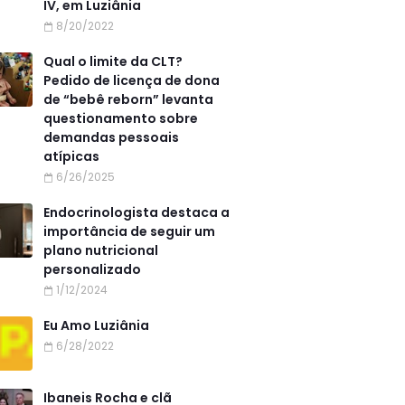
IV, em Luziânia
8/20/2022
Qual o limite da CLT?
Pedido de licença de dona
de “bebê reborn” levanta
questionamento sobre
demandas pessoais
atípicas
6/26/2025
Endocrinologista destaca a
importância de seguir um
plano nutricional
personalizado
1/12/2024
Eu Amo Luziânia
6/28/2022
Ibaneis Rocha e clã