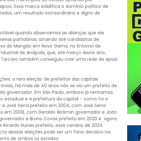
oio. Essa marca solidifica o domínio político de
dos, um resultado extraordinário e digno de
otável quando observamos as alianças que ele
reiras partidárias, atraindo até candidatos de
nhos do Mangão em Novo Gama, no Entorno de
 industrial de Anápolis, que, até março deste ano,
o, Tarcísio também conseguiu criar uma rede de apoio
ções: a rara eleição de prefeitos das capitais
Goiás, há mais de 40 anos não se via um prefeito de
 do governador. Em São Paulo, embora já tenhamos
o estadual e a prefeitura da capital – como foi o
 e José Serra prefeito em 2004, com José Serra
ito em 2008, com Geraldo Alckmin governador e João
a governador e Bruno Covas prefeito em 2020 e agora
e Ricardo Nunes prefeito, esse cenário de 2024
cto dessas eleições pode ser um fator decisivo na
imento de ambos os estados.