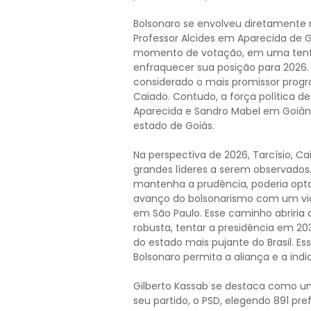
Bolsonaro se envolveu diretamente
Professor Alcides em Aparecida de
momento de votação, em uma tentat
enfraquecer sua posição para 2026.
considerado o mais promissor progr
Caiado. Contudo, a força política d
Aparecida e Sandro Mabel em Goiâni
estado de Goiás.
Na perspectiva de 2026, Tarcísio, 
grandes líderes a serem observados. É
mantenha a prudência, poderia optar
avanço do bolsonarismo com um vice
em São Paulo. Esse caminho abriria 
robusta, tentar a presidência em 2
do estado mais pujante do Brasil. Es
Bolsonaro permita a aliança e a indi
Gilberto Kassab se destaca como u
seu partido, o PSD, elegendo 891 pr