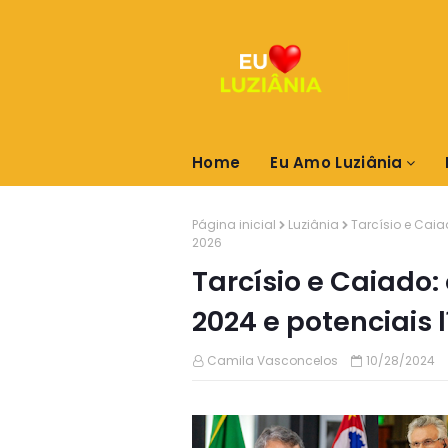
Home
Eu Amo Luziânia
Página inicial
Luziânia
Tarcísio e Caia
2026
Tarcísio e Caiado
2024 e potenciais 
Camila Vasconcelos
10/28/2024