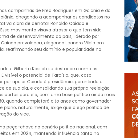
 nas campanhas de Fred Rodrigues em Goiânia e do
 Goiânia, chegando a acompanhar os candidatos no
iva clara de derrotar Ronaldo Caiado e
 Esse movimento visava atrasar o que tem sido
ama de desenvolvimento do país, liderado por
e Caiado prevaleceu, elegendo Leandro Vilela em
a, reafirmando seu domínio e popularidade no
Caiado e Gilberto Kassab se destacam como os
 visível o potencial de Tarcísio, que, caso
 por apoiar Caiado à presidência, garantindo o
 de sua ala, e consolidando sua própria reeleição
as portas para ele, com uma base política ainda mais
030, quando completará oito anos como governador
se plano, naturalmente, exige que o ego político de
cação do vice.
ma peça-chave no cenário político nacional, com
efeitos em 2024, mantendo influência tanto no