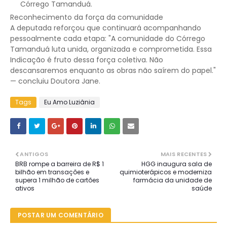
Córrego Tamanduá.
Reconhecimento da força da comunidade
A deputada reforçou que continuará acompanhando
pessoalmente cada etapa: "A comunidade do Córrego
Tamanduá luta unida, organizada e comprometida. Essa
Indicação é fruto dessa força coletiva. Não
descansaremos enquanto as obras não saírem do papel."
— concluiu Doutora Jane.
Tags
Eu Amo Luziânia
ANTIGOS
MAIS RECENTES
BRB rompe a barreira de R$ 1
HGG inaugura sala de
bilhão em transações e
quimioterápicos e moderniza
supera 1 milhão de cartões
farmácia da unidade de
ativos
saúde
POSTAR UM COMENTÁRIO