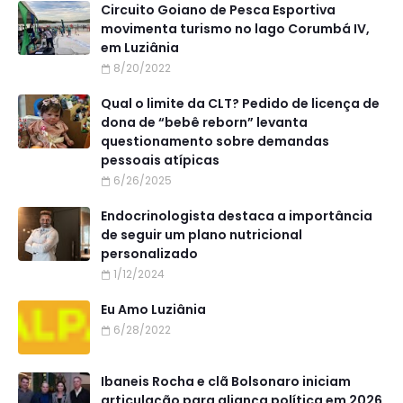
Circuito Goiano de Pesca Esportiva
movimenta turismo no lago Corumbá IV,
em Luziânia
8/20/2022
Qual o limite da CLT? Pedido de licença de
dona de “bebê reborn” levanta
questionamento sobre demandas
pessoais atípicas
6/26/2025
Endocrinologista destaca a importância
de seguir um plano nutricional
personalizado
1/12/2024
Eu Amo Luziânia
6/28/2022
Ibaneis Rocha e clã Bolsonaro iniciam
articulação para aliança política em 2026