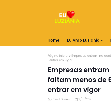
Home
Eu Amo Luziânia
Página inicial
Empresas entram na cont
1 entrar em vigor
Empresas entram 
faltam menos de 6
entrar em vigor
Carol Oliveira
3/31/2026