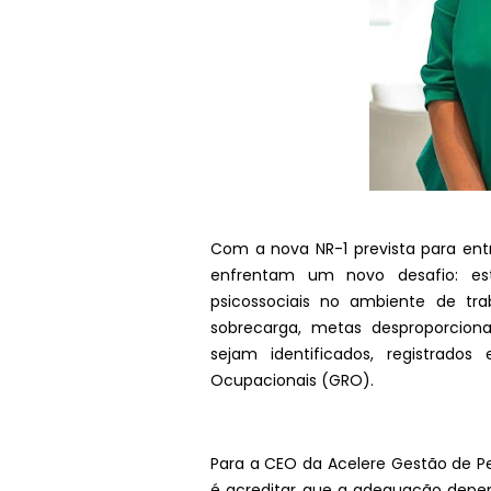
Com a nova NR-1 prevista para ent
enfrentam um novo desafio: est
psicossociais no ambiente de tr
sobrecarga, metas desproporcionai
sejam identificados, registrado
Ocupacionais (GRO).
Para a CEO da Acelere Gestão de P
é acreditar que a adequação depe