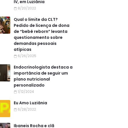
IV, em Luziânia
8/20/2022
Qual o limite da CLT?
Pedido de licença de dona
de “bebê reborn” levanta
questionamento sobre
demandas pessoais
atípicas
6/26/2025
Endocrinologista destaca a
importância de seguir um
plano nutricional
personalizado
1/12/2024
Eu Amo Luziânia
6/28/2022
Ibaneis Rocha e clã