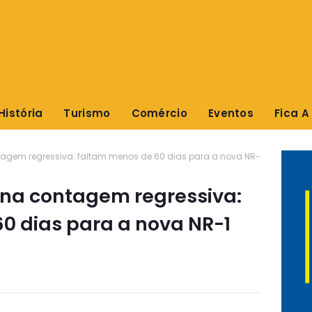
História
Turismo
Comércio
Eventos
Fica A
agem regressiva: faltam menos de 60 dias para a nova NR-
na contagem regressiva:
0 dias para a nova NR-1