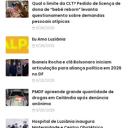
Qual o limite da CLT? Pedido de licença de
dona de “bebê reborn” levanta
questionamento sobre demandas
pessoais atípicas
6/26/2025
Eu Amo Luziânia
6/28/2022
Ibaneis Rocha e clã Bolsonaro iniciam
articulação para aliança política em 2026
no DF
6/25/2025
PMDF apreende grande quantidade de
drogas em Ceilândia após denúncia
anônima
6/26/2025
Hospital de Luziânia inaugura
Maternidade e Centro Obstétrico